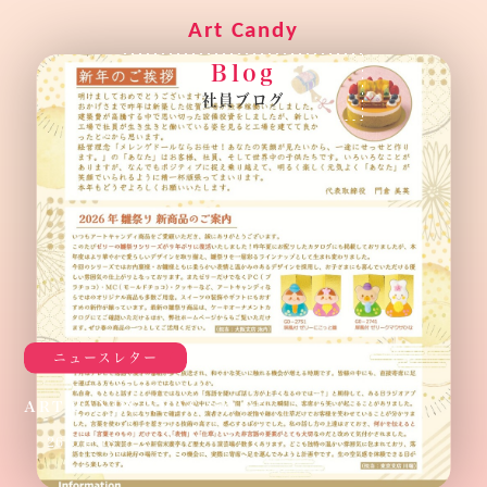
B
l
o
g
社
員
ブ
ロ
グ
ニュースレター
ART CANDY NEWS vol.65
26.01.08