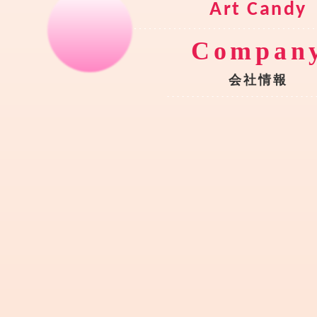
C
o
m
p
a
n
会
社
情
報