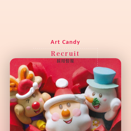
R
e
c
r
u
i
t
採
用
情
報