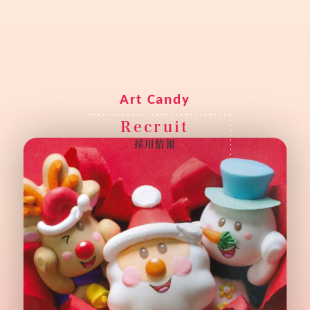
R
e
c
r
u
i
t
採
用
情
報