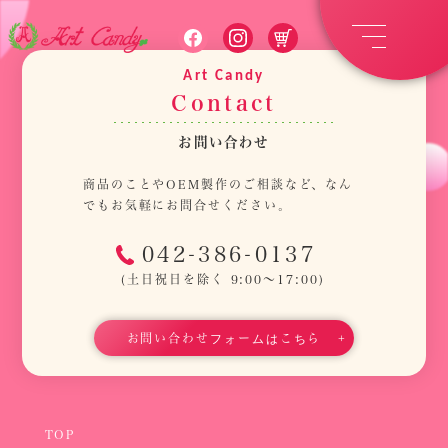
Art Candy
C
o
n
t
a
c
t
お
問
い
合
わ
せ
商品のことやOEM製作のご相談など、なん
でもお気軽にお問合せください。
042-386-0137
(土日祝日を除く 9:00～17:00)
TOP