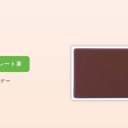
レート茶
スデー