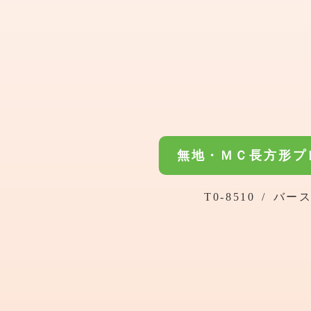
無地・ＭＣ長方形プ
T0-8510
/
バー