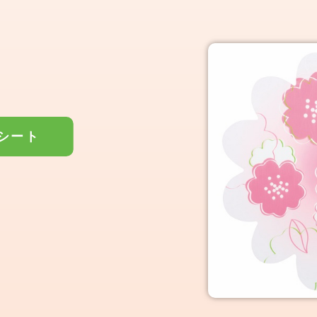
シート
い