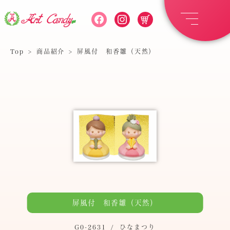
Top
>
商品紹介
>
屏風付 和香雛（天然）
屏風付 和香雛（天然）
G0-2631
/
ひなまつり