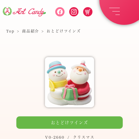
Top
>
商品紹介
>
おとどけツインズ
おとどけツインズ
Ｖ0-2660
/
クリスマス