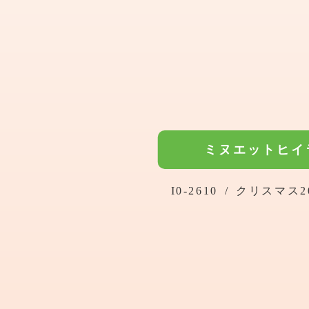
ミヌエットヒイ
I0-2610
/
クリスマス2