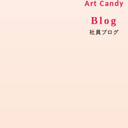
B
l
o
g
社
員
ブ
ロ
グ