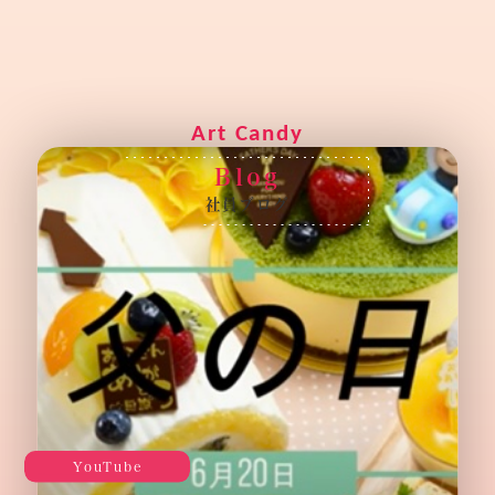
B
l
o
g
社
員
ブ
ロ
グ
YouTube