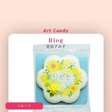
B
l
o
g
社
員
ブ
ロ
グ
お知らせ